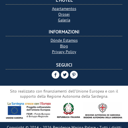
Apartamentos
Orosei
Galería
INFORMAZIONI
Dónde Estamos
Blog
Privacy Policy
SEGUICI
Sito realizzato con finanziamenti dell’Unione Europea e con il
supporto della Regione Autonoma della Sardegna.
Copyright © 2014 - 2026
Residence Marina Palace
- Tutti i diritti