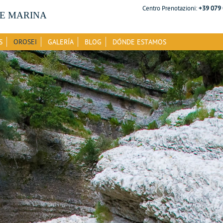
Centro Prenotazioni:
+39 079
E MARINA
S
OROSEI
GALERÍA
BLOG
DÓNDE ESTAMOS