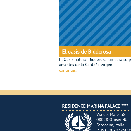
El oasis de Bidderosa
El Oasis natural Bidderosa: un paraíso p
amantes de la Cerdeña virgen
continua...
RESIDENCE MARINA PALACE ****
Via del Mare, 38
08028
Orosei
NU
Sardegna
,
Italia
P. IVA:
007032609